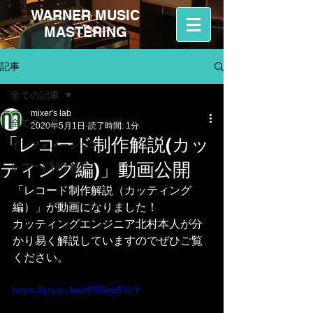
WARNER MUSIC
MASTERING
記事
全ての記事
mixer's lab
全ての記事
2020年5月1日
読了時間: 1分
「レコード制作解説(カッ
インフォメーション
ティング編)」動画公開
レコード制作解説
「
レコード制作解説（カッティング
編）」が動画になりました！
カッティングエンジニア北村本人が分
かり易く解説していますのでぜひご覧
ください。
https://youtu.be/df3Siso5YcY