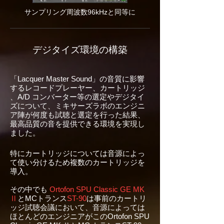
サンプリング周波数96kHzと同等に
デジタイズ環境の構築
「Lacquer Master Sound」の音質に影響
するレコードプレーヤー、カートリッジ
、A/D コンバーター等の選定やデジタイ
ズについて、ミキサーズラボのエンジニ
ア陣が何度も試聴と選定を行った結果、
最高品質の音を提供できる環境を実現し
ました。
特にカートリッジについては音源によっ
て使い分けるため複数のカートリッジを
導入。
その中でも
Ortofon SPU Classic GE MK
Ⅱ
とMCトランス
ST-90
は
事前のカートリ
ッジ試聴会議において、音源によっては
ほとんどのエンジニアがこのOrtofon SPU