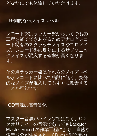
どなたにでも体験していただけます。
圧倒的な低ノイズレベル
レコード盤はラッカー盤からいくつもの
工程を経てできあがるためアナログレコ
ード特有のスクラッチノイズやゴロノイ
ズ、レコード盤の反りによるサブソニッ
クノイズが混入する確率が高くなりま
す。
その点ラッカー盤はそれらのノイズレベ
ルがレコードに比べて格段に低く、突発
的なノイズが混入してもすぐに改善する
ことが可能です。
CD音源の高音質化
マスター音源がハイレゾではなく、CD
クオリティーの音源であってもLacquer
Master Sound の作業工程により、自然な
倍音成分が生成され、CD とは別次元の