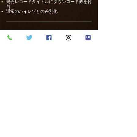
発売レコードタイトルにダウンロード券を付
与
​通常のハイレゾとの差別化
サンプル音源
「Lacquer Master Sound」の比較サンプ
ル音源を無料で提供しています。
以下のリンクより「CD音源」とCD音源
より作成した「Lacquer Master Sound」
のサンプル音源をダウンロードしてぜひ
違いを体験してみてください。
＊ FLAC (96kHz24bit) と MP3
(48kHz320kbps)でご提供しています
(CD音源はProtoolsで44.1kHz16bitから
96kHz24bitに変換済)