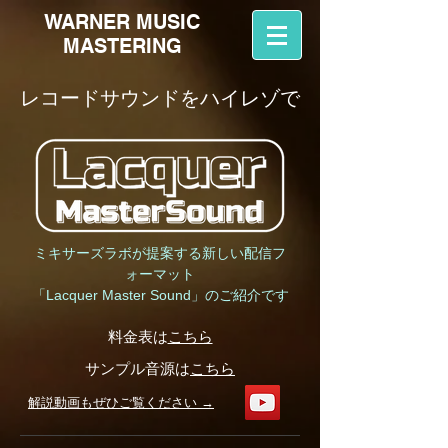
WARNER MUSIC
MASTERING
​レコードサウンドをハイレゾで
ミキサーズラボが提案する新しい配信フ
ォーマット
「Lacquer Master Sound」のご紹介です
料金表は
こちら
サンプル音源は
こちら
解説動画もぜひご覧ください →