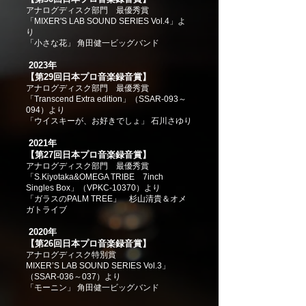
アナログディスク部門 最優秀賞
「MIXER'S LAB SOUND SERIES Vol.4」よ
り
「小さな花」 角田健一ビッグバンド
2023年
【第29回日本プロ音楽録音賞】
アナログディスク部門 最優秀賞
「Transcend Extra edition」（SSAR-093～
094）より
「ウイスキーが、お好きでしょ」 石川さゆり
2021年
【第27回日本プロ音楽録音賞】
アナログディスク部門 最優秀賞
「S.Kiyotaka&OMEGA TRIBE 7inch
Singles Box」（VPKC-10370）より
「ガラスのPALM TREE」 杉山清貴＆オメ
ガトライブ
2020年
【第26回日本プロ音楽録音賞】
アナログディスク特別賞
MIXER’S LAB SOUND SERIES Vol.3」
（SSAR-036～037）より
「モーニン」 角田健一ビッグバンド