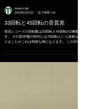
mixer's lab
2020年4月2日
読了時間: 1分
33回転と45回転の音質差
現在レコードの回転数は33回転と45回転の2種類で
す。 その昔SP盤の時代には78回転という規格もあ
りましたがこれは特殊な例になります。 この33回
転と45回転ですが単位は rpm (rotations per
minute)で表し一分間の回転数を指します。ただし
33回転...