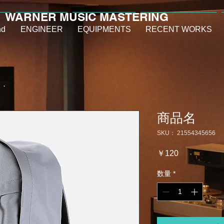
WARNER MUSIC MASTERING
nd
ENGINEER
EQUIPMENTS
RECENT WORKS
商品名
SKU： 21554345656
価
￥120
格
数量
*