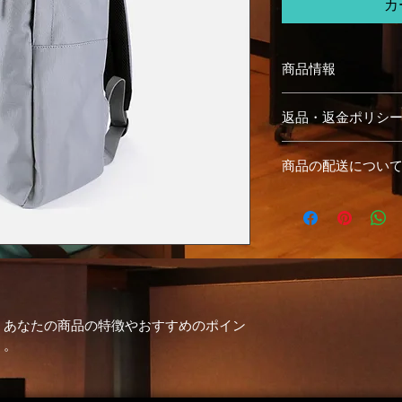
カ
商品情報
商品の詳細を入力し
返品・返金ポリシ
明に加え、商品の特
しましょう。
返品・返金規約を入
商品の配送につい
だけなかった場合の
ましょう。規約の内
配送地域、料金、所
頼を獲得し、安心し
する情報を入力して
とで、お客様の信頼
ただけます。
。あなたの商品の特徴やおすすめのポイン
う。