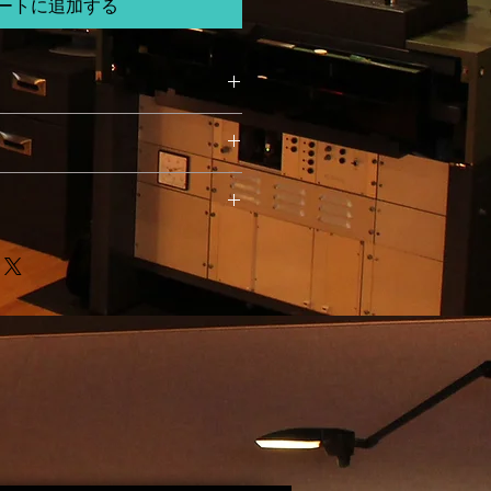
ートに追加する
てください。サイズ、素材、取扱説
ー
徴やおすすめのポイントなどを説明
力してください。商品にご満足いた
て
返品・返金ポリシーと手順を説明し
容を明確にすることで、お客様の信
要時間、梱包など、商品の配送に関
て商品をご購入いただけます。
ください。配送情報を明確にするこ
を獲得し、安心して商品をご購入い