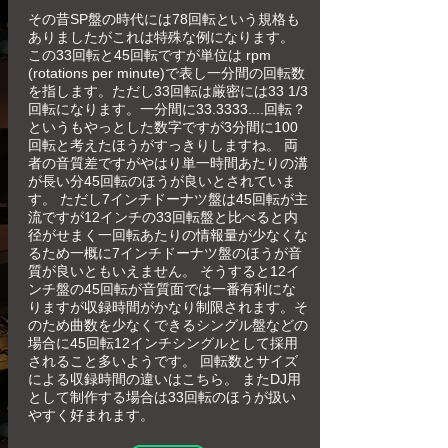
その昔SP盤の時代には78回転という規格も
ありましたがこれは特殊な例になります。
この33回転と45回転ですが単位は rpm
(rotations per minute)で表し一分間の回転数
を指します。ただし33回転は厳密には33 1/3
回転になります。一分間に33.3333....回転？
というもやっとした数字ですが3分間に100
回転と考えたほうがすっきりしますね。 両
者の音質差ですがやはり単一時間あたりの溝
が長い分45回転のほうが良いとされていま
す。 ただし7インチドーナツ盤は45回転が主
流ですが12インチの33回転盤と比べると内
径がせまく一回転あたりの情報量が少なくな
るため一概に7インチドーナツ盤のほうが音
質が良いともいえません。 そうすると12イ
ンチ盤の45回転が音質面では一番有利にな
りますが収録時間がかなり制限されます。そ
のため曲数を少なくできるシングル盤などの
場合に45回転12インチシングルとして採用
されること多いようです。 回転数とサイズ
による収録時間の違いはこちら。 またDJ用
として制作する場合は33回転のほうが扱い
やすく好まれます。