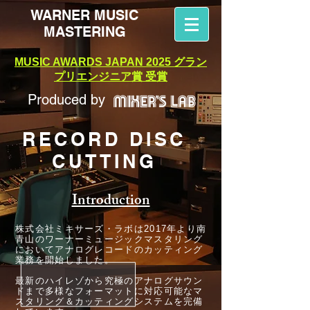
WARNER MUSIC
MASTERING
MUSIC AWARDS JAPAN 2025 グラン
プリエンジニア賞 受賞
Produced by
RECORD DISC
CUTTING
Introduction
株式会社ミキサーズ・ラボは2017年より南
青山のワーナーミュージックマスタリング
においてアナログレコードのカッティング
業務を開始しました。
最新のハイレゾから究極のアナログサウン
ドまで多様なフォーマットに対応可能なマ
スタリング＆カッティングシステムを完備